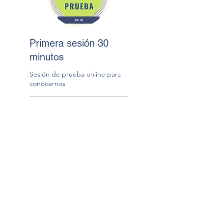
Primera sesión 30
minutos
Sesión de prueba online para
conocernos
30 min
20
€20
euros
Book Now
Paula Ramírez -
675 819 287
-
paula.ramirezb@gmail.com